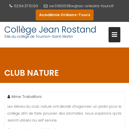
Skip
02.54.37.51.93
ce.0360038w@ac-orleans-tours.fr
to
Académie Orléans-Tours
content
Collège Jean Rostand
Site du collège de Tournon-Saint-Martin
CLUB NATURE
Mme Trabattoni
Les élèves du club nature ont décidé d’organiser un jardin pour le
collège afin de faire pousser des aromates. nous espérons qu’ils
seront utilisés au self service.